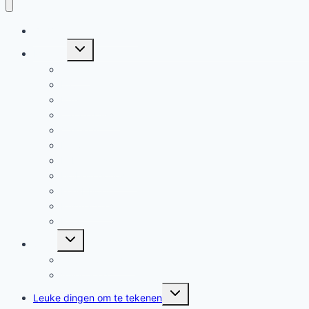
✍ Beste kleurpotloden
Toggle
Merken
submenu
Arteza
BIC
Bruynzeel
Caran d’Ache
Castle Art
Derwent
Faber-Castell
Holbein potloden
Koh-I-Noor
Prismacolor
Pica
Toggle
Soort
submenu
Aquarelpotloden
Vulpotlood
Toggle
Leuke dingen om te tekenen
submenu