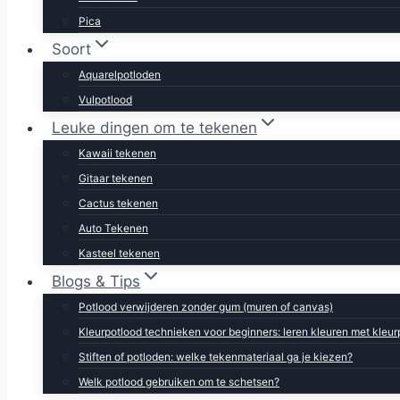
Pica
Soort
Aquarelpotloden
Vulpotlood
Leuke dingen om te tekenen
Kawaii tekenen
Gitaar tekenen
Cactus tekenen
Auto Tekenen
Kasteel tekenen
Blogs & Tips
Potlood verwijderen zonder gum (muren of canvas)
Kleurpotlood technieken voor beginners: leren kleuren met kleu
Stiften of potloden: welke tekenmateriaal ga je kiezen?
Welk potlood gebruiken om te schetsen?