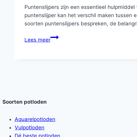
Puntenslijpers zijn een essentieel hulpmiddel 
puntenslijper kan het verschil maken tussen 
soorten puntenslijpers bespreken, de belangr
De
Lees meer
beste
puntenslijpers:
kies
de
perfecte
puntenslijper
Soorten potloden
Aquarelpotloden
Vulpotloden
Dé beste potloden