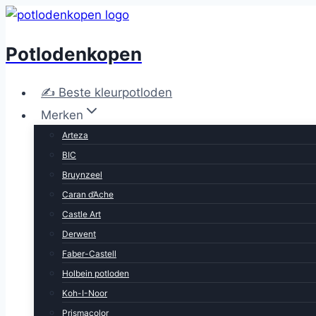
Doorgaan
naar
Potlodenkopen
inhoud
✍ Beste kleurpotloden
Merken
Arteza
BIC
Bruynzeel
Caran d’Ache
Castle Art
Derwent
Faber-Castell
Holbein potloden
Koh-I-Noor
Prismacolor